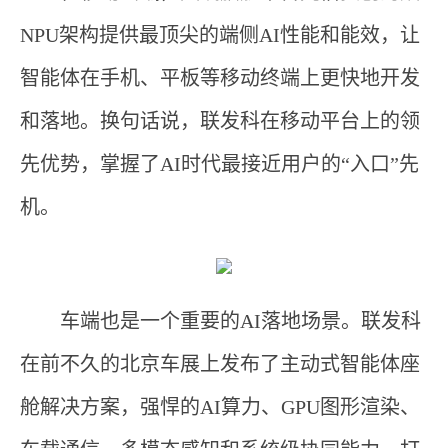
NPU架构提供最顶尖的端侧AI性能和能效，让
智能体在手机、平板等移动终端上更快地开发
和落地。换句话说，联发科在移动平台上的领
先优势，掌握了AI时代最接近用户的“入口”先
机。
车端也是一个重要的AI落地场景。联发科
在前不久的北京车展上发布了主动式智能体座
舱解决方案，强悍的AI算力、GPU图形渲染、