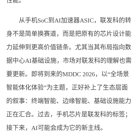
性能。
从手机SoC到AI加速器ASIC，联发科的转
身不是简单换赛道，而是把原有的芯片设计能
力延伸到更高价值链条。尤其当其布局指向数
据中心AI基础设施，市场对联发科的理解也需
要更新。即将到来的MDDC 2026，以“全场景
智能体化体验”为主题，正好补上了生态层面
的叙事：终端智能、边缘智能、基础设施能力
正在汇合。过去，手机芯片是联发科的标签；
接下来，AI可能会成为它的新主线。