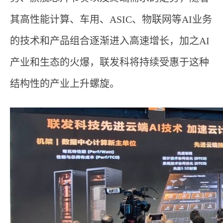
其高性能计算、车用、ASIC、物联网等AI业务
的技术和产品组合逐渐进入高速增长，加之AI
产业和生态的火爆，联发科将持续受惠于这种
结构性的产业上升螺旋。