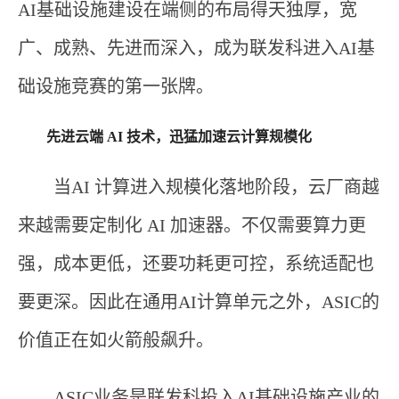
AI基础设施建设在端侧的布局得天独厚，宽
广、成熟、先进而深入，成为联发科进入AI基
础设施竞赛的第一张牌。
先进云端 AI 技术，迅猛加速云计算规模化
当AI 计算进入规模化落地阶段，云厂商越
来越需要定制化 AI 加速器。不仅需要算力更
强，成本更低，还要功耗更可控，系统适配也
要更深。因此在通用AI计算单元之外，ASIC的
价值正在如火箭般飙升。
ASIC业务是联发科投入AI基础设施产业的