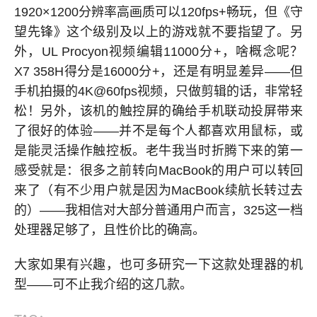
1920×1200分辨率高画质可以120fps+畅玩，但《守
望先锋》这个级别及以上的游戏就不要指望了。另
外，UL Procyon视频编辑11000分+，啥概念呢？
X7 358H得分是16000分+，还是有明显差异——但
手机拍摄的4K@60fps视频，只做剪辑的话，非常轻
松！另外，该机的触控屏的确给手机联动投屏带来
了很好的体验——并不是每个人都喜欢用鼠标，或
是能灵活操作触控板。老牛我当时折腾下来的第一
感受就是：很多之前转向MacBook的用户可以转回
来了（有不少用户就是因为MacBook续航长转过去
的）——我相信对大部分普通用户而言，325这一档
处理器足够了，且性价比的确高。
大家如果有兴趣，也可多研究一下这款处理器的机
型——可不止我介绍的这几款。