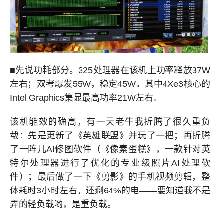
■先说功耗部分。325处理器在该机上功率释放37W
左右；双考爆发55W，稳定45W。其中4Xe3核心的
Intel Graphics集显最高功率21W左右。
该机能效的确高，有一天老牛我折腾了很久重负
载：先是更新了《英雄联盟》并玩了一把；再折腾
了一阵儿AI修图软件（《像素蛋糕》，一款针对英
特尔处理器进行了优化的专业级照片AI处理软
件）；最后做了一下《剪影》的手机视频剪辑，整
体耗时3小时左右，还剩64%的电——要知道我不是
弄的轻负载哟，是重负载。