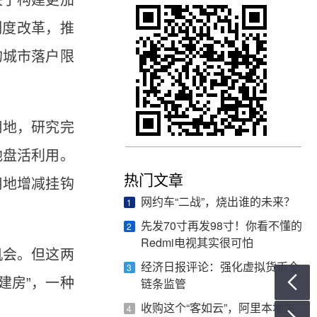
关于构建更加
制度改革，推
的城市落户限
用地，研究完
地盘活利用。
热门文章
用地增减挂钩
网约车“二战”，烧出谁的未来？
1
先发70寸再发98寸！你看不懂的
2
Redmi电视其实很可怕
机会。但这两
经济日报评论：强化虚拟货币全
3

建房”，一种
链条监管
收购这个“客如云”，阿里本地生
4