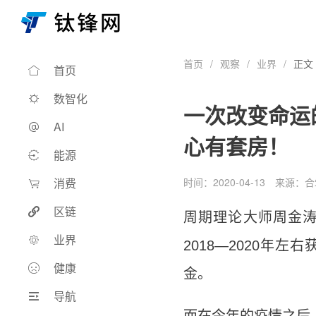
首页
/
观察
/
业界
/
正文
首页
数智化
一次改变命运
AI
心有套房！
能源
消费
时间：2020-04-13
来源：
合
区链
周期理论大师周金涛
业界
2018—2020
健康
金。
导航