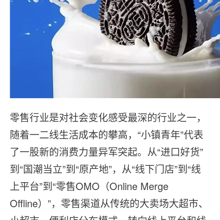
零售行业是对社会变化感受最深的⾏业之⼀，
随着⼀⼆线⽣活成本的攀⾼，“⼩镇⻘年”代表
了⼀股新的消费⼒量异军突起。从“进⼝好货”
到“国潮当⽴”到“原产地”，从“线下⻔店”到“线
上平台”到“零售OMO（Online Merge
Offline）”，零售渠道从传统的⼤卖场⼤超市、