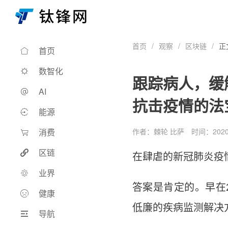
首页
/
观察
/
区块链
/
正
首页
数智化
跟踪病人，缓
AI
抗击疫情的法
能源
消费
作者：棘轮 比萨
时间：2020-
区链
在肆虐的新冠肺炎疫
业界
答案是肯定的。早在
健康
低廉的疾病监测解决
导航