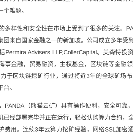
一个难题。
的多样性和安全性在市场上受到了很多的关注。PA
集团来自国家金融之一的新加坡。公司成立多年受
mira Advisers LLP,CollerCapital。美森
海事金融，贸易融资，主权基金，区块链等金融领域
致力于区块链挖矿行业，通过将近3年的全球矿场布局
平台。
，PANDA（熊猫云矿）具有操作便利，安全可靠
机已经部署完毕并正在运行，轻松认购算力合约，
护费用。连续3年云算力挖矿经验，网络SSL加密