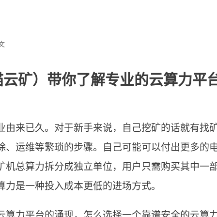
文
熊猫云矿）带你了解专业的云算力平
业由来已久。对于新手来说，自己挖矿的话就有找
除、运维等繁琐的步骤。自己可能可以付出更多的
矿机总算力拆分成独立单位，用户只需购买其中一
算力是一种投入成本更低的进场方式。
云算力平台的涌现，怎么选择一个靠谱安全的云算