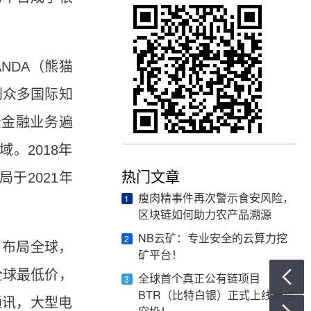
NDA（熊猫
到众多国际知
特投资金融业务遍
。2018年
热门文章
于2021年
瘦肉精事件再次警示食安风险，
1
区块链如何助力农产品溯源
NB云矿：专业安全的云算力挖
2
，布局全球，
矿平台！

全球最低价，
全球首个真正公有链项目
3
BTR（比特白银）正式上线开启
通讯，大型电