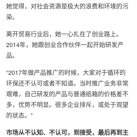
她觉得，对社会资源是极大的浪费和环境的污
染。
离开贸易行业后，她一心扎在了创业路上。
2014年，她跟创业合作伙伴一起开始研发产
品。
“2017年做产品推广的时候，大家对于循环的
环保还不认可或者不知道。当时推广业务非常
艰难，自己研发的产品与普通纸箱的价格差不
多，优势不明显。很多企业排斥，或处于观望
的状态。”
市场从不认知、不认可，到接受，最后再到主