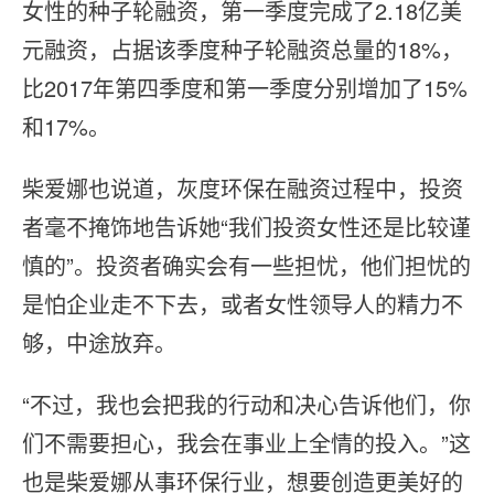
女性的种子轮融资，第一季度完成了2.18亿美
元融资，占据该季度种子轮融资总量的18%，
比2017年第四季度和第一季度分别增加了15%
和17%。
柴爱娜也说道，灰度环保在融资过程中，投资
者毫不掩饰地告诉她“我们投资女性还是比较谨
慎的”。投资者确实会有一些担忧，他们担忧的
是怕企业走不下去，或者女性领导人的精力不
够，中途放弃。
“不过，我也会把我的行动和决心告诉他们，你
们不需要担心，我会在事业上全情的投入。”这
也是柴爱娜从事环保行业，想要创造更美好的