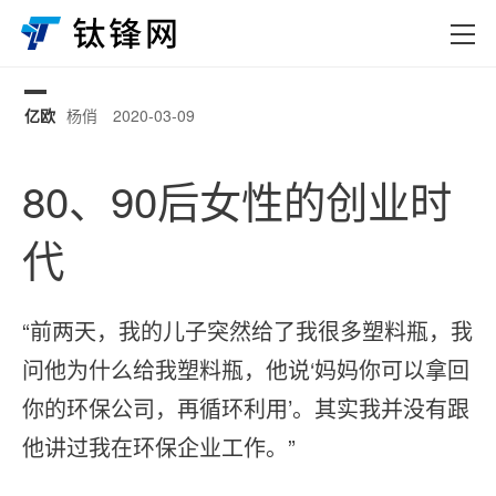
亿欧
杨俏
2020-03-09
0
80、90后女性的创业时
代
“前两天，我的儿子突然给了我很多塑料瓶，我
问他为什么给我塑料瓶，他说‘妈妈你可以拿回
你的环保公司，再循环利用’。其实我并没有跟
他讲过我在环保企业工作。”