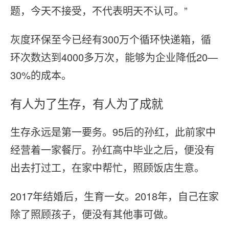
题，今天不接受，不代表明天不认可。”
灰度环保至今已经有300万个循环快递箱，循
环次数达到4000多万次，能够为企业降低20—
30%的成本。
有人为了生存，有人为了成就
生存永远是第一要务。95后的孙红，此前家中
经营着一家餐厅。孙红高中毕业之后，便没有
出去打过工，在家中帮忙，照顾饭店生意。
2017年结婚后，生育一女。2018年，自己在家
除了照顾孩子，便没有其他事可做。