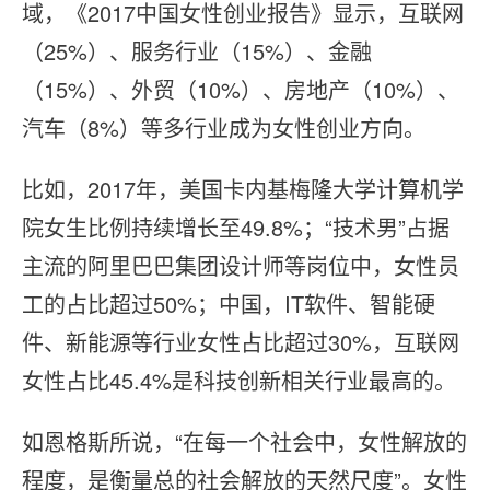
域，《2017中国女性创业报告》显示，互联网
（25%）、服务行业（15%）、金融
（15%）、外贸（10%）、房地产（10%）、
汽车（8%）等多行业成为女性创业方向。
比如，2017年，美国卡内基梅隆大学计算机学
院女生比例持续增长至49.8%；“技术男”占据
主流的阿里巴巴集团设计师等岗位中，女性员
工的占比超过50%；中国，IT软件、智能硬
件、新能源等行业女性占比超过30%，互联网
女性占比45.4%是科技创新相关行业最高的。
如恩格斯所说，“在每一个社会中，女性解放的
程度，是衡量总的社会解放的天然尺度”。女性