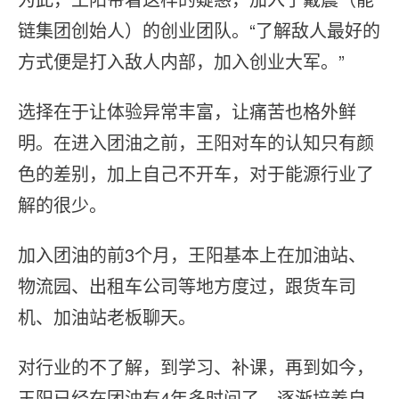
链集团创始人）的创业团队。“了解敌人最好的
方式便是打入敌人内部，加入创业大军。”
选择在于让体验异常丰富，让痛苦也格外鲜
明。在进入团油之前，王阳对车的认知只有颜
色的差别，加上自己不开车，对于能源行业了
解的很少。
加入团油的前3个月，王阳基本上在加油站、
物流园、出租车公司等地方度过，跟货车司
机、加油站老板聊天。
对行业的不了解，到学习、补课，再到如今，
王阳已经在团油有4年多时间了。逐渐培养自