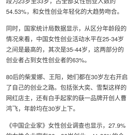
段为23岁至33岁，占全部女性创业人数的
54.53%，和女性创业年轻化的大趋势吻合。
同时，国家统计局数据显示，从区分年龄段的
情况来看，中国女性创业活动水平在25-34岁
之间是最高的，其次是35-44岁，这两部分的
创业者占到女性创业者的63%。
80后的柴爱娜、王阳，她们都在30岁左右开启
了自己的创业之路。包括张大奕、雪梨这样的
网红店主，还有白手起家的蒛一品牌开创人曹
鸿飞，年龄均在30岁上下。
《中国企业家》女性创业调查也显示，27.9%