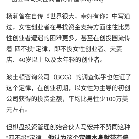
杨澜曾在自传《世界很大，幸好有你》中写道
过，女性创业者在寻找资金支持方面往往比男
性创业者遭遇的困难更多。甚至在创投圈流传
着“四不投”定律，即不投女性创业者、夫妻
店、40岁以上以及太年轻的创业者。
波士顿咨询公司（BCG）的调查似乎也佐证了
这个定律，在创业初期，以女性为主导的初创
公司获得的投资金额，平均比男性少100万美
元左右。
但棋盘投资管理创始合伙人马宏并不赞同这种
“四不投”定律，
他认为这个定律本身就带有偏